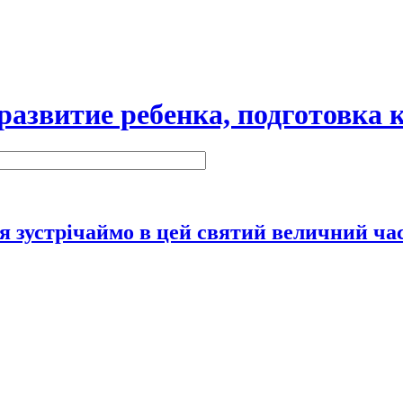
витие ребенка, подготовка к
 зустрічаймо в цей святий величний ча