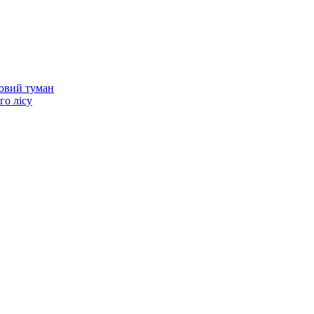
нковий туман
го лісу