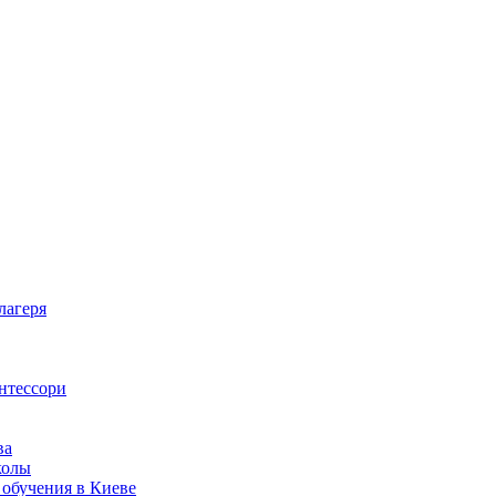
лагеря
нтессори
ва
колы
 обучения в Киеве