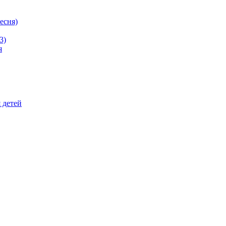
ресня)
3)
я
 детей