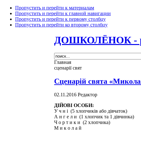
Пропустить и перейти к материалам
Пропустить и перейти к главной навигации
Пропустить и перейти к первому столбцу
Пропустить и перейти ко второму столбцу
ДОШКОЛЁНОК - раз
Главная
сценарії свят
Сценарій свята «Миколая
02.11.2016
Редактор
ДІЙОВІ ОСОБИ:
У ч н і (5 хлопчиків або дівчаток)
А н г е л и (1 хлопчик та 1 дівчинка)
Ч о р т и к и (2 хлопчика)
М и к о л а й