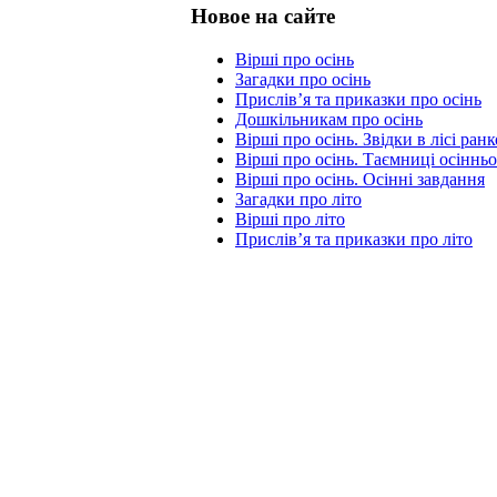
Новое на сайте
Вірші про осінь
Загадки про осінь
Прислів’я та приказки про осінь
Дошкільникам про осінь
Вірші про осінь. Звідки в лісі ра
Вірші про осінь. Таємниці осінньо
Вірші про осінь. Осінні завдання
Загадки про літо
Вірші про літо
Прислів’я та приказки про літо