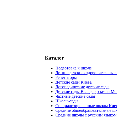
Каталог
Подготовка к школе
Летние детские оздоровительные 
Репетиторы
Детские сады Киева
Логопедические детские сады
Детские сады Вальдорфские и Мо
Частные детские сады
Школы-сады
Cпециализированные школы Кие
Cредние общеобразовательные ш
Средние школы с русским языком