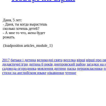
Даня
, 5 лет:
- Даня, ты когда
вырастешь
сколько хочешь детей?
- А мне то что, жена будет
рожать.
{loadposition articles_module_1}
2017
батьки і дитина
великодні свята
веселка
вірші
вірші про ов
дидактичні ігри
дитина 6 років
днепровский район
загадки на 
садовода огородника
мовлення дитини
паска
першокласники
п
стихи на английском языке
цікавинки
чтение