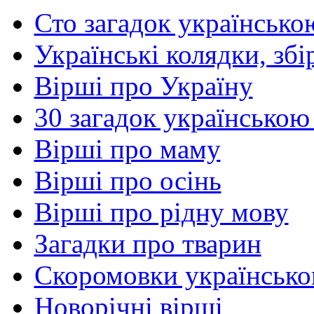
Сто загадок українсько
Українські колядки, зб
Вірші про Україну
30 загадок українською
Вірші про маму
Вірші про осінь
Вірші про рідну мову
Загадки про тварин
Скоромовки українськ
Новорічні вірші