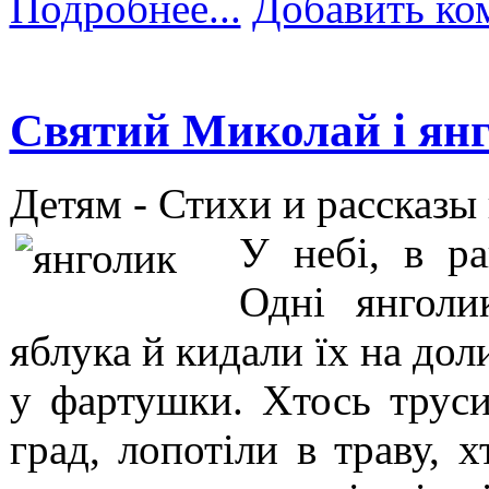
Подробнее...
Добавить ко
Святий Миколай і ян
Детям -
Стихи и рассказы
У небі, в р
Одні янголи
яблука й кидали їх на дол
у фартушки. Хтось трусив
град, лопотіли в траву, 