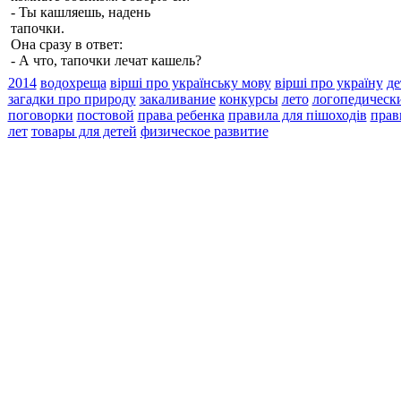
- Ты кашляешь, надень
тапочки.
Она сразу в ответ:
- А что, тапочки лечат кашель?
2014
водохреща
вірші про українську мову
вірші про україну
де
загадки про природу
закаливание
конкурсы
лето
логопедически
поговорки
постовой
права ребенка
правила для пішоходів
прав
лет
товары для детей
физическое развитие