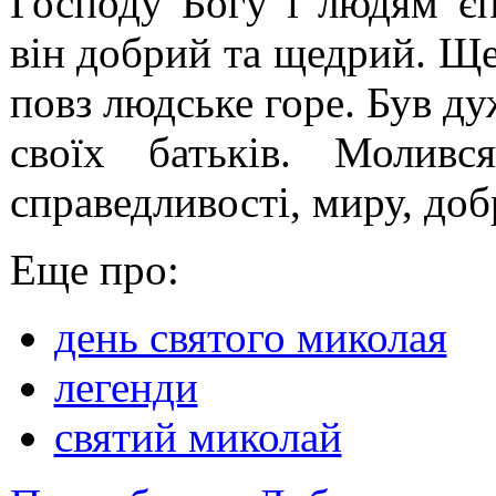
Господу Богу і людям єп
він добрий та щедрий. Ще
повз людське горе. Був д
своїх батьків. Молив
справедливості, миру, доб
Еще про:
день святого миколая
легенди
святий миколай