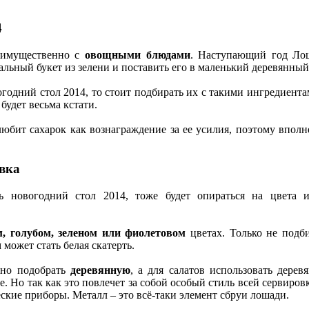
4
еимущественно с
овощными блюдами
. Наступающий год Лош
альный букет из зелени и поставить его в маленький деревянны
годний стол 2014, то стоит подбирать их с такими ингредиента
будет весьма кстати.
 любит сахарок как вознаграждение за ее усилия, поэтому впол
овка
ть новогодний стол 2014, тоже будет опираться на цвета и
м, голубом, зеленом или фиолетовом
цветах. Только не подби
может стать белая скатерть.
жно подобрать
деревянную
, а для салатов использовать дере
 Но так как это повлечет за собой особый стиль всей сервиро
ские приборы. Металл – это всё-таки элемент сбруи лошади.