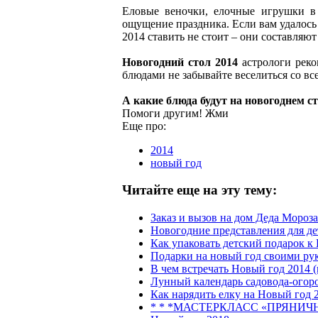
Еловые веночки, елочные игрушки в 
ощущение праздника. Если вам удалось 
2014 ставить не стоит – они составляют
Новогодний стол 2014
астрологи реко
блюдами не забывайте веселиться со в
А какие блюда будут на новогоднем с
Помоги другим! Жми
Еще про:
2014
новый год
Читайте еще на эту тему:
Заказ и вызов на дом Деда Мороз
Новогодние представления для де
Как упаковать детский подарок к
Подарки на новый год своими ру
В чем встречать Новый год 2014 
Лунный календарь садовода-огоро
Как нарядить елку на Новый год 
* * *МАСТЕРКЛАСС «ПРЯНИЧНЫЙ 