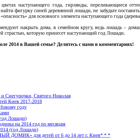
цветах наступающего года, гирлянды, переливающиеся оттен
найти фигурку синей деревянной лошади, не забудьте поставить 
 «опасность» для основного элемента наступающего года (дерева
мендуют накрыть дома, в семейном кругу, ведь лошадь – дом
сей страстью, которую принесет наступающий год Лошади.
толе 2014 в Вашей семье? Делитесь с нами в комментариях!
а и Снегурочки, Святого Николая
тей Киев 2017-2018
 Новому году
ками
(год Лошади)
дника на 2014 год по месяцам
2014 (год Лошади)
ДОМИК» для детей от 6 до 14 лет г. Киев* * *