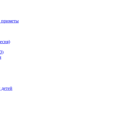
е приметы
ресня)
3)
я
 детей