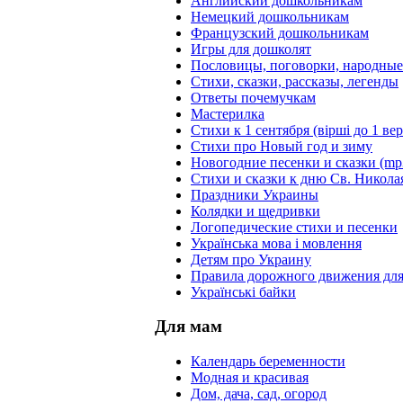
Английский дошкольникам
Немецкий дошкольникам
Французский дошкольникам
Игры для дошколят
Пословицы, поговорки, народны
Стихи, сказки, рассказы, легенды
Ответы почемучкам
Мастерилка
Стихи к 1 сентября (вірші до 1 ве
Стихи про Новый год и зиму
Новогодние песенки и сказки (mp
Стихи и сказки к дню Св. Никола
Праздники Украины
Колядки и щедривки
Логопедические стихи и песенки
Українська мова і мовлення
Детям про Украину
Правила дорожного движения для
Українські байки
Для мам
Календарь беременности
Модная и красивая
Дом, дача, сад, огород