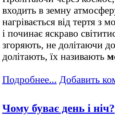
входить в
земну
атмосфер
нагрівається від
тертя
з
мо
і
починає
яскраво
світити
згоряють
,
не долітаючи
д
долітають
,
їх
називають
м
Подробнее...
Добавить ко
Чому буває день і ніч?