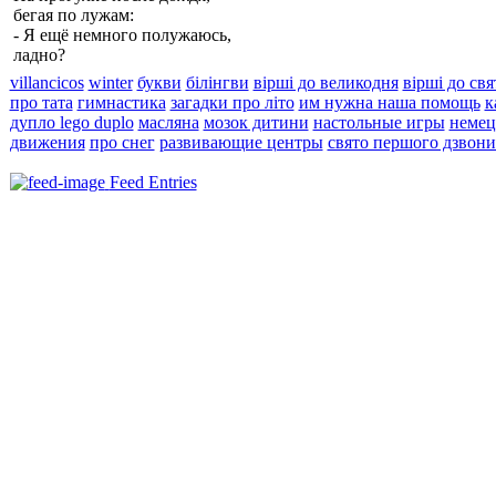
бегая по лужам:
- Я ещё немного
полужаюсь
,
ладно?
villancicos
winter
букви
білінгви
вірші до великодня
вірші до св
про тата
гимнастика
загадки про літо
им нужна наша помощь
к
дупло lego duplo
масляна
мозок дитини
настольные игры
немец
движения
про снег
развивающие центры
свято першого дзвони
Feed Entries