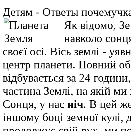
Детям -
Ответы почемучк
Як відомо, Зе
навколо сонця
своєї осі. Вісь землі - уяв
центр планети. Повний обе
відбувається за 24 години
частина Землі, на якій ми
Сонця, у нас
ніч
. В цей ж
іншому боці земної кулі, 
продовжує свій рух, ми по