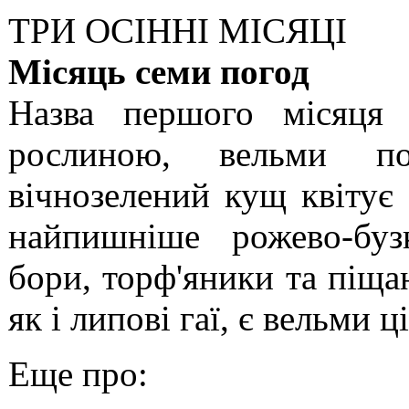
ТРИ ОСІННІ МІСЯЦІ
Місяць семи погод
Назва першого місяця 
рослиною, вельми п
вічнозелений кущ квітує 
найпишніше рожево-буз
бори, торф'яники та піща
як і липові гаї, є вельми
Еще про: