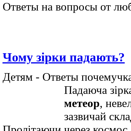
Ответы на вопросы от лю
Чому зірки падають?
Детям -
Ответы почемучк
Падаюча
зірк
метеор
,
неве
зазвичай
скла
Пролітаючи
через
космос
,