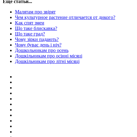
Еще статьи...
Малятам про звірят
Чем культурное растение отличается от дикого?
Как спят змеи
Що таке блискавка?
Що таке град?
Чому зірки падають?
Чому буває день і ніч?
Дошкольникам про осень
Дошкільникам про осінні місяці
Дошкільникам про літні місяці