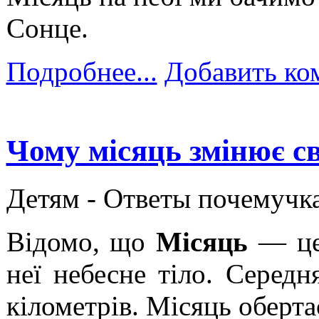
Сонце.
Подробнее...
Добавить ко
Чому місяць змінює с
Детям -
Ответы почемучк
Відомо, що
Місяць
— це 
неї небесне тіло. Серед
кілометрів. Місяць обертає