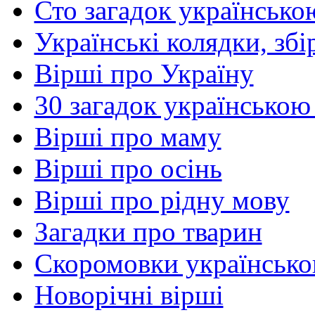
Сто загадок українсько
Українські колядки, зб
Вірші про Україну
30 загадок українською
Вірші про маму
Вірші про осінь
Вірші про рідну мову
Загадки про тварин
Скоромовки українськ
Новорічні вірші