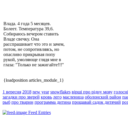
Влада. 4 года 5 месяцев.
Болеет. Температура 39,6.
Собираюсь вечером ставить
Владе свечку. Она
расспрашивает что это и зачем,
потом, не сопротивляясь, но
опасливо прикрывая попу
рукой, умоляюще глядя мне в
глаза: "Только не зажигайте!!!"
{loadposition articles_module_1}
1 вересня
2018
new year
snowflakes
вірші про рідну мову
голосн
загадки про зверей
кровь
лего
масленица
оболонский район
па
рыб
про тварин
программа дитина
прощавай садок дитячий
ро
Feed Entries