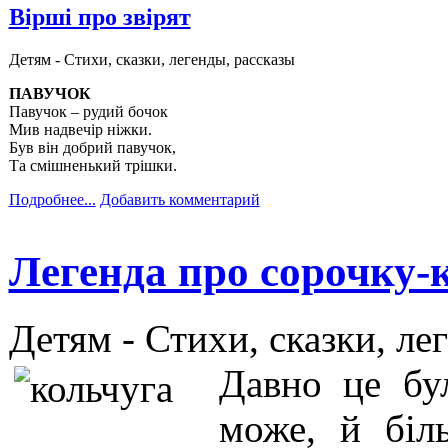
Вірші про звірят
Детям -
Стихи, сказки, легенды, рассказы
ПАВУЧОК
Павучок – рудий бочок
Мив надвечір ніжки.
Був він добрий павучок,
Та смішненький трішки.
Подробнее...
Добавить комментарий
Легенда про сорочку-
Детям -
Стихи, сказки, ле
Давно це бу
може, й біл