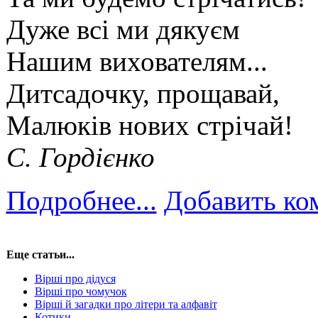
Дуже всі ми дякуєм
Нашим вихователям...
Дитсадочку, прощавай,
Малюків нових стрічай!
С. Гордієнко
Подробнее...
Добавить ко
Еще статьи...
Вірші про дідуся
Вірші про чомучок
Вірші й загадки про літери та алфавіт
Котики