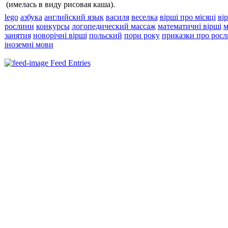
(имелась в виду рисовая каша).
lego
азбука
английский язык
василя
веселка
вірші про місяці
ві
рослини
конкурсы
логопедический массаж
математичні вірші
м
занятия
новорічні вірші
польский
пори року
приказки про рос
іноземні мови
Feed Entries