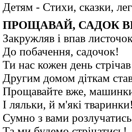
Детям -
Стихи, сказки, ле
ПРОЩАВАЙ, САДОК 
Закружляв і впав листочок
До побачення, садочок!
Ти нас кожен день стріча
Другим домом діткам став
Прощавайте вже, машинк
І ляльки, й м'які тваринки!
Сумно з вами розлучатись
Та ми будемо стрічатись!