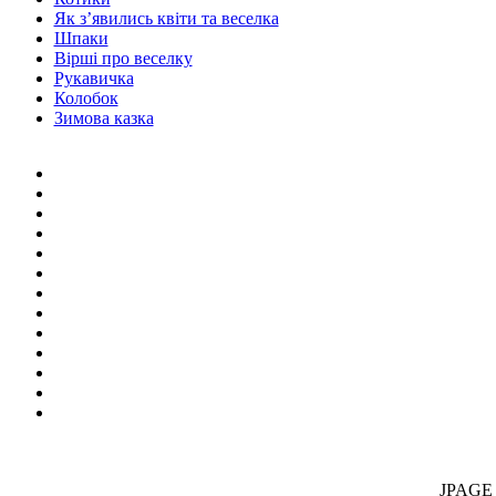
Як з’явились квіти та веселка
Шпаки
Вірші про веселку
Рукавичка
Колобок
Зимова казка
JPAGE