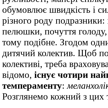
обумовлює швидкість і сил
різного роду подразники: 
пелюшки, почуття голоду, 
тому подібне. Згодом одн
дитячий колектив. Щоб по
колективі, треба враховув
відомо,
існує чотири на
темпераменту
:
меланхолік
Розглянемо кожний з цих 