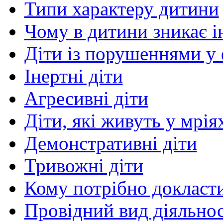
Типи характеру дитини
Чому в дитини зникає і
Діти із порушеннями у 
Інертні діти
Агресивні діти
Діти, які живуть у мрія
Демонстративні діти
Тривожні діти
Кому потрібно докласти
Провідний вид діяльнос