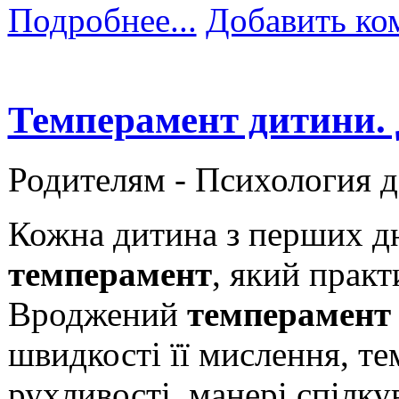
Подробнее...
Добавить ко
Темперамент дитини. 
Родителям -
Психология 
Кожна дитина з перших дн
темперамент
, який прак
Вроджений
темперамен
швидкості її мислення, те
рухливості, манері спілк